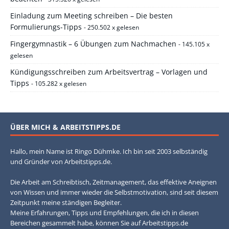
Einladung zum Meeting schreiben – Die besten
Formulierungs-Tipps
- 250.502 x gelesen
Fingergymnastik – 6 Übungen zum Nachmachen
- 145.105 x
gelesen
Kündigungsschreiben zum Arbeitsvertrag – Vorlagen und
Tipps
- 105.282 x gelesen
ÜBER MICH & ARBEITSTIPPS.DE
Hallo, mein Name ist Ringo Dühmke. Ich bin seit 2003 selbständig
und Gründer von Arbeitstipps.de.
Die Arbeit am Schreibtisch, Zeitmanagement, das effektive Aneignen
von Wissen und immer wieder die Selbstmotivation, sind seit diesem
Zeitpunkt meine ständigen Begleiter.
Meine Erfahrungen, Tipps und Empfehlungen, die ich in diesen
Bereichen gesammelt habe, können Sie auf Arbeitstipps.de