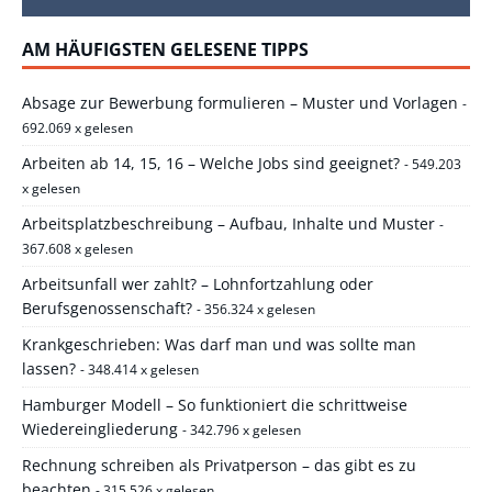
AM HÄUFIGSTEN GELESENE TIPPS
Absage zur Bewerbung formulieren – Muster und Vorlagen
-
692.069 x gelesen
Arbeiten ab 14, 15, 16 – Welche Jobs sind geeignet?
- 549.203
x gelesen
Arbeitsplatzbeschreibung – Aufbau, Inhalte und Muster
-
367.608 x gelesen
Arbeitsunfall wer zahlt? – Lohnfortzahlung oder
Berufsgenossenschaft?
- 356.324 x gelesen
Krankgeschrieben: Was darf man und was sollte man
lassen?
- 348.414 x gelesen
Hamburger Modell – So funktioniert die schrittweise
Wiedereingliederung
- 342.796 x gelesen
Rechnung schreiben als Privatperson – das gibt es zu
beachten
- 315.526 x gelesen