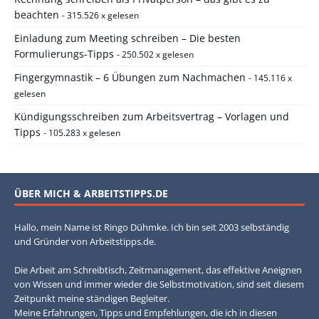
beachten
- 315.526 x gelesen
Einladung zum Meeting schreiben – Die besten
Formulierungs-Tipps
- 250.502 x gelesen
Fingergymnastik – 6 Übungen zum Nachmachen
- 145.116 x
gelesen
Kündigungsschreiben zum Arbeitsvertrag – Vorlagen und
Tipps
- 105.283 x gelesen
ÜBER MICH & ARBEITSTIPPS.DE
Hallo, mein Name ist Ringo Dühmke. Ich bin seit 2003 selbständig
und Gründer von Arbeitstipps.de.
Die Arbeit am Schreibtisch, Zeitmanagement, das effektive Aneignen
von Wissen und immer wieder die Selbstmotivation, sind seit diesem
Zeitpunkt meine ständigen Begleiter.
Meine Erfahrungen, Tipps und Empfehlungen, die ich in diesen