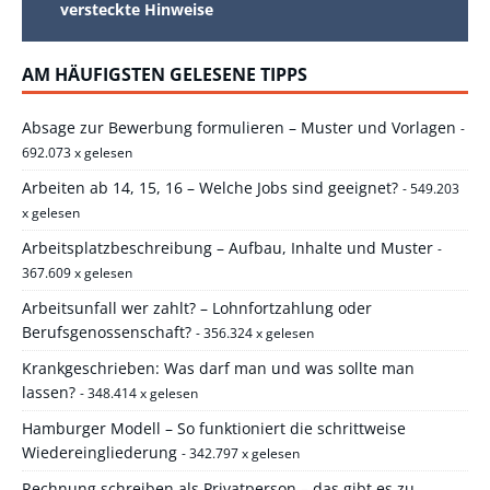
versteckte Hinweise
AM HÄUFIGSTEN GELESENE TIPPS
Absage zur Bewerbung formulieren – Muster und Vorlagen
-
692.073 x gelesen
Arbeiten ab 14, 15, 16 – Welche Jobs sind geeignet?
- 549.203
x gelesen
Arbeitsplatzbeschreibung – Aufbau, Inhalte und Muster
-
367.609 x gelesen
Arbeitsunfall wer zahlt? – Lohnfortzahlung oder
Berufsgenossenschaft?
- 356.324 x gelesen
Krankgeschrieben: Was darf man und was sollte man
lassen?
- 348.414 x gelesen
Hamburger Modell – So funktioniert die schrittweise
Wiedereingliederung
- 342.797 x gelesen
Rechnung schreiben als Privatperson – das gibt es zu