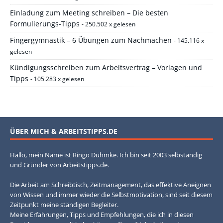
Einladung zum Meeting schreiben – Die besten
Formulierungs-Tipps
- 250.502 x gelesen
Fingergymnastik – 6 Übungen zum Nachmachen
- 145.116 x
gelesen
Kündigungsschreiben zum Arbeitsvertrag – Vorlagen und
Tipps
- 105.283 x gelesen
ÜBER MICH & ARBEITSTIPPS.DE
Hallo, mein Name ist Ringo Dühmke. Ich bin seit 2003 selbständig
und Gründer von Arbeitstipps.de.
Die Arbeit am Schreibtisch, Zeitmanagement, das effektive Aneignen
von Wissen und immer wieder die Selbstmotivation, sind seit diesem
Zeitpunkt meine ständigen Begleiter.
Meine Erfahrungen, Tipps und Empfehlungen, die ich in diesen