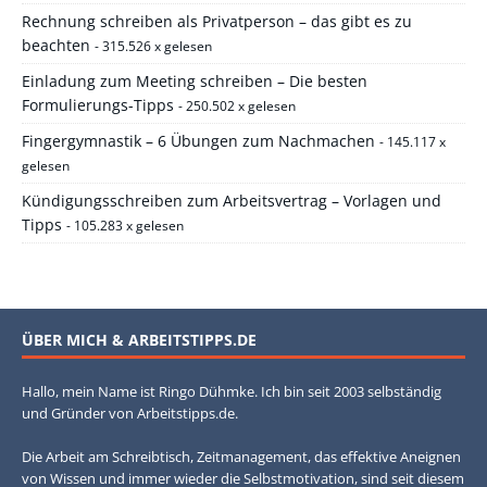
Rechnung schreiben als Privatperson – das gibt es zu
beachten
- 315.526 x gelesen
Einladung zum Meeting schreiben – Die besten
Formulierungs-Tipps
- 250.502 x gelesen
Fingergymnastik – 6 Übungen zum Nachmachen
- 145.117 x
gelesen
Kündigungsschreiben zum Arbeitsvertrag – Vorlagen und
Tipps
- 105.283 x gelesen
ÜBER MICH & ARBEITSTIPPS.DE
Hallo, mein Name ist Ringo Dühmke. Ich bin seit 2003 selbständig
und Gründer von Arbeitstipps.de.
Die Arbeit am Schreibtisch, Zeitmanagement, das effektive Aneignen
von Wissen und immer wieder die Selbstmotivation, sind seit diesem