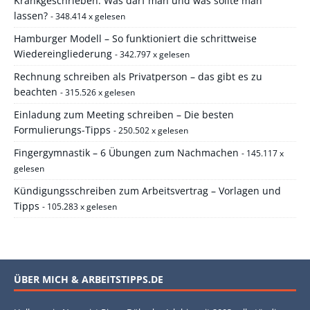
Krankgeschrieben: Was darf man und was sollte man
lassen?
- 348.414 x gelesen
Hamburger Modell – So funktioniert die schrittweise
Wiedereingliederung
- 342.797 x gelesen
Rechnung schreiben als Privatperson – das gibt es zu
beachten
- 315.526 x gelesen
Einladung zum Meeting schreiben – Die besten
Formulierungs-Tipps
- 250.502 x gelesen
Fingergymnastik – 6 Übungen zum Nachmachen
- 145.117 x
gelesen
Kündigungsschreiben zum Arbeitsvertrag – Vorlagen und
Tipps
- 105.283 x gelesen
ÜBER MICH & ARBEITSTIPPS.DE