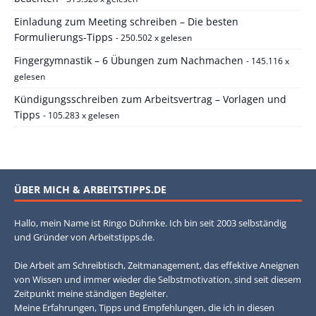
Einladung zum Meeting schreiben – Die besten
Formulierungs-Tipps
- 250.502 x gelesen
Fingergymnastik – 6 Übungen zum Nachmachen
- 145.116 x
gelesen
Kündigungsschreiben zum Arbeitsvertrag – Vorlagen und
Tipps
- 105.283 x gelesen
ÜBER MICH & ARBEITSTIPPS.DE
Hallo, mein Name ist Ringo Dühmke. Ich bin seit 2003 selbständig
und Gründer von Arbeitstipps.de.
Die Arbeit am Schreibtisch, Zeitmanagement, das effektive Aneignen
von Wissen und immer wieder die Selbstmotivation, sind seit diesem
Zeitpunkt meine ständigen Begleiter.
Meine Erfahrungen, Tipps und Empfehlungen, die ich in diesen