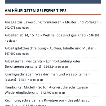
AM HÄUFIGSTEN GELESENE TIPPS
Absage zur Bewerbung formulieren – Muster und Vorlagen
-
692.073 x gelesen
Arbeiten ab 14, 15, 16 – Welche Jobs sind geeignet?
- 549.203
x gelesen
Arbeitsplatzbeschreibung – Aufbau, Inhalte und Muster
-
367.609 x gelesen
Arbeitsunfall wer zahlt? – Lohnfortzahlung oder
Berufsgenossenschaft?
- 356.324 x gelesen
Krankgeschrieben: Was darf man und was sollte man
lassen?
- 348.414 x gelesen
Hamburger Modell – So funktioniert die schrittweise
Wiedereingliederung
- 342.797 x gelesen
Rechnung schreiben als Privatperson – das gibt es zu
beachten
- 315.526 x gelesen