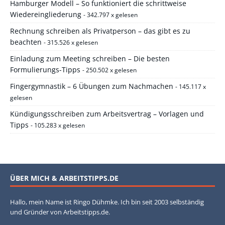
Hamburger Modell – So funktioniert die schrittweise
Wiedereingliederung
- 342.797 x gelesen
Rechnung schreiben als Privatperson – das gibt es zu
beachten
- 315.526 x gelesen
Einladung zum Meeting schreiben – Die besten
Formulierungs-Tipps
- 250.502 x gelesen
Fingergymnastik – 6 Übungen zum Nachmachen
- 145.117 x
gelesen
Kündigungsschreiben zum Arbeitsvertrag – Vorlagen und
Tipps
- 105.283 x gelesen
ÜBER MICH & ARBEITSTIPPS.DE
Hallo, mein Name ist Ringo Dühmke. Ich bin seit 2003 selbständig
und Gründer von Arbeitstipps.de.