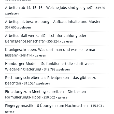
Arbeiten ab 14, 15, 16 – Welche Jobs sind geeignet?
- 549.201
x gelesen
Arbeitsplatzbeschreibung – Aufbau, Inhalte und Muster
-
367.606 x gelesen
Arbeitsunfall wer zahlt? – Lohnfortzahlung oder
Berufsgenossenschaft?
- 356.324 x gelesen
Krankgeschrieben: Was darf man und was sollte man
lassen?
- 348.414 x gelesen
Hamburger Modell – So funktioniert die schrittweise
Wiedereingliederung
- 342.793 x gelesen
Rechnung schreiben als Privatperson – das gibt es zu
beachten
- 315.524 x gelesen
Einladung zum Meeting schreiben – Die besten
Formulierungs-Tipps
- 250.502 x gelesen
Fingergymnastik – 6 Übungen zum Nachmachen
- 145.103 x
gelesen