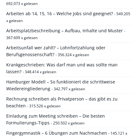
692.073 x gelesen
Arbeiten ab 14, 15, 16 – Welche Jobs sind geeignet?
- 549.205
x gelesen
Arbeitsplatzbeschreibung – Aufbau, Inhalte und Muster
-
367.609 x gelesen
Arbeitsunfall wer zahlt? – Lohnfortzahlung oder
Berufsgenossenschaft?
- 356.324 x gelesen
Krankgeschrieben: Was darf man und was sollte man
lassen?
- 348.414 x gelesen
Hamburger Modell – So funktioniert die schrittweise
Wiedereingliederung
- 342.797 x gelesen
Rechnung schreiben als Privatperson – das gibt es zu
beachten
- 315.526 x gelesen
Einladung zum Meeting schreiben – Die besten
Formulierungs-Tipps
- 250.502 x gelesen
Fingergymnastik – 6 Übungen zum Nachmachen
- 145.121 x