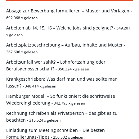
Absage zur Bewerbung formulieren – Muster und Vorlagen
-
692.068 x gelesen
Arbeiten ab 14, 15, 16 – Welche Jobs sind geeignet?
- 549.201
x gelesen
Arbeitsplatzbeschreibung – Aufbau, Inhalte und Muster
-
367.606 x gelesen
Arbeitsunfall wer zahlt? – Lohnfortzahlung oder
Berufsgenossenschaft?
- 356.324 x gelesen
Krankgeschrieben: Was darf man und was sollte man
lassen?
- 348.414 x gelesen
Hamburger Modell – So funktioniert die schrittweise
Wiedereingliederung
- 342.793 x gelesen
Rechnung schreiben als Privatperson – das gibt es zu
beachten
- 315.524 x gelesen
Einladung zum Meeting schreiben – Die besten
Formulierungs-Tipps
- 250.502 x gelesen