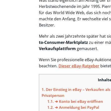
Was stand eigentlich am Anfang der E
Herbstwochenende im Jahr 1995. Pierr
für das World Wide Web, das sich noch 
machte den Anfang. Er wechselte viel s
Besitzer.
Mehr als zwei Jahrzehnte später hat 
to-Consumer-Marktplatz
zu einer m
Verkaufsplattform
gemausert.
Wenn Sie professionelle eBay-Auktionen 
beachten.
Dieser eBay-Ratgeber
bietet
Inhalt
1.
Der Einstieg in eBay – Verkaufen al
Privatperson
1.1.
➔ Konto bei eBay eröffnen
1.2.
➔ Anmeldung bei PayPal