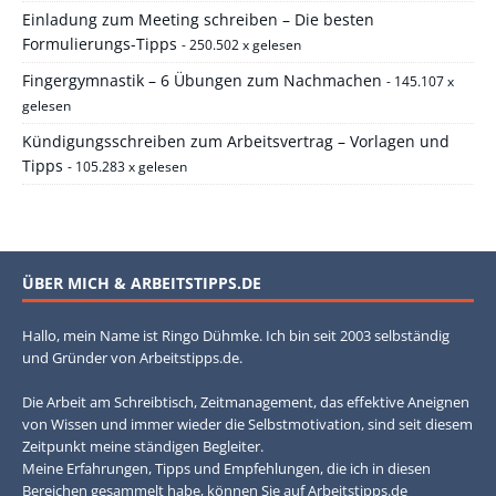
Einladung zum Meeting schreiben – Die besten
Formulierungs-Tipps
- 250.502 x gelesen
Fingergymnastik – 6 Übungen zum Nachmachen
- 145.107 x
gelesen
Kündigungsschreiben zum Arbeitsvertrag – Vorlagen und
Tipps
- 105.283 x gelesen
ÜBER MICH & ARBEITSTIPPS.DE
Hallo, mein Name ist Ringo Dühmke. Ich bin seit 2003 selbständig
und Gründer von Arbeitstipps.de.
Die Arbeit am Schreibtisch, Zeitmanagement, das effektive Aneignen
von Wissen und immer wieder die Selbstmotivation, sind seit diesem
Zeitpunkt meine ständigen Begleiter.
Meine Erfahrungen, Tipps und Empfehlungen, die ich in diesen
Bereichen gesammelt habe, können Sie auf Arbeitstipps.de