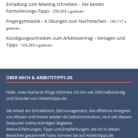
Einladung zum Meeting schreiben – Die besten
Formulierungs-Tipps
- 250.502 x gelesen
Fingergymnastik – 6 Übungen zum Nachmachen
- 145.117 x
gelesen
Kündigungsschreiben zum Arbeitsvertrag – Vorlagen und
Tipps
- 105.283 x gelesen
ÜBER MICH & ARBEITSTIPPS.DE
Hallo, mein Name ist Ringo Dühmke. Ich bin seit 2003 selbständig
und Gründer von Arbeitstipps.de.
Die Arbeit am Schreibtisch, Zeitmanagement, das effektive Aneignen
von Wissen und immer wieder die Selbstmotivation, sind seit diesem
Zeitpunkt meine ständigen Begleiter.
Meine Erfahrungen, Tipps und Empfehlungen, die ich in diesen
Bereichen gesammelt habe, können Sie auf Arbeitstipps.de