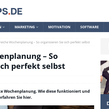
N
MARKETING
MOTIVATION
SOFTWARE
reiche Wochenplanung – So organisieren Sie sich perfekt selbst
enplanung – So
ich perfekt selbst
elte Wochenplanung. Wie diese funktioniert und
rfahren Sie hier.
D