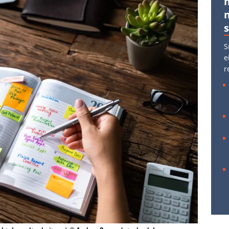
S
e
r