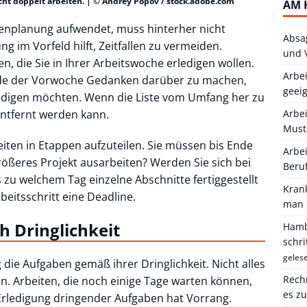
cht doppelt arbeiten. | © Andrey Popov / stock.adobe.com
AM 
henplanung aufwendet, muss hinterher nicht
Absa
g im Vorfeld hilft, Zeitfallen zu vermeiden.
und 
en, die Sie in Ihrer Arbeitswoche erledigen wollen.
Arbei
Ende der Vorwoche Gedanken darüber zu machen,
geei
digen möchten. Wenn die Liste vom Umfang her zu
entfernt werden kann.
Arbe
Must
eiten in Etappen aufzuteilen. Sie müssen bis Ende
Arbei
rößeres Projekt ausarbeiten? Werden Sie sich bei
Beru
 zu welchem Tag einzelne Abschnitte fertiggestellt
Kran
rbeitsschritt eine Deadline.
man 
h Dringlichkeit
Hambu
schr
geles
die Aufgaben gemäß ihrer Dringlichkeit. Nicht alles
Rechn
. Arbeiten, die noch einige Tage warten können,
es z
e Erledigung dringender Aufgaben hat Vorrang.