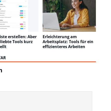
iste erstellen: Aber
Erleichterung am
liebte Tools kurz
Arbeitsplatz: Tools für ein
ellt
effizienteres Arbeiten
TAR
n