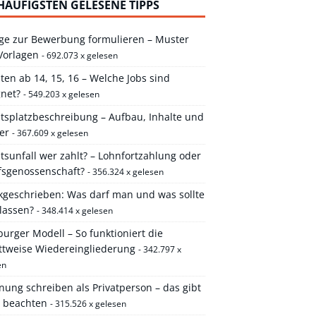
HÄUFIGSTEN GELESENE TIPPS
ge zur Bewerbung formulieren – Muster
Vorlagen
- 692.073 x gelesen
ten ab 14, 15, 16 – Welche Jobs sind
gnet?
- 549.203 x gelesen
itsplatzbeschreibung – Aufbau, Inhalte und
er
- 367.609 x gelesen
tsunfall wer zahlt? – Lohnfortzahlung oder
fsgenossenschaft?
- 356.324 x gelesen
kgeschrieben: Was darf man und was sollte
lassen?
- 348.414 x gelesen
rger Modell – So funktioniert die
ittweise Wiedereingliederung
- 342.797 x
en
ung schreiben als Privatperson – das gibt
u beachten
- 315.526 x gelesen