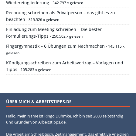
Wiedereingliederung
- 342.797 x gelesen
Rechnung schreiben als Privatperson – das gibt es zu
beachten
- 315.526 x gelesen
Einladung zum Meeting schreiben – Die besten
Formulierungs-Tipps
- 250.502 x gelesen
Fingergymnastik – 6 Übungen zum Nachmachen
- 145.115 x
gelesen
Kündigungsschreiben zum Arbeitsvertrag – Vorlagen und
Tipps
- 105.283 x gelesen
ÜBER MICH & ARBEITSTIPPS.DE
Hallo, mein Name ist Ringo Dühmke. Ich bin seit 2003 selbständig
und Gründer von Arbeitstipps.de.
Die Arbeit am Schreibtisch, Zeitmanagement, das effektive Aneignen