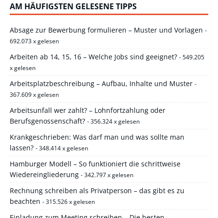
AM HÄUFIGSTEN GELESENE TIPPS
Absage zur Bewerbung formulieren – Muster und Vorlagen
-
692.073 x gelesen
Arbeiten ab 14, 15, 16 – Welche Jobs sind geeignet?
- 549.205
x gelesen
Arbeitsplatzbeschreibung – Aufbau, Inhalte und Muster
-
367.609 x gelesen
Arbeitsunfall wer zahlt? – Lohnfortzahlung oder
Berufsgenossenschaft?
- 356.324 x gelesen
Krankgeschrieben: Was darf man und was sollte man
lassen?
- 348.414 x gelesen
Hamburger Modell – So funktioniert die schrittweise
Wiedereingliederung
- 342.797 x gelesen
Rechnung schreiben als Privatperson – das gibt es zu
beachten
- 315.526 x gelesen
Einladung zum Meeting schreiben – Die besten