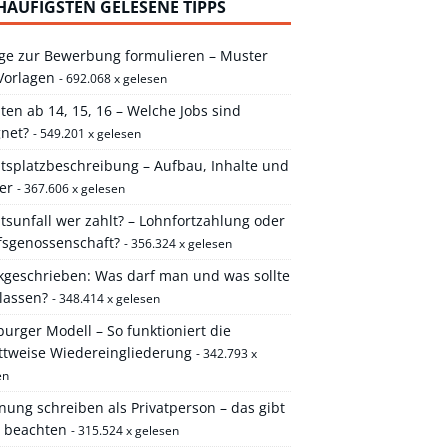
HÄUFIGSTEN GELESENE TIPPS
ge zur Bewerbung formulieren – Muster
Vorlagen
- 692.068 x gelesen
ten ab 14, 15, 16 – Welche Jobs sind
gnet?
- 549.201 x gelesen
itsplatzbeschreibung – Aufbau, Inhalte und
er
- 367.606 x gelesen
tsunfall wer zahlt? – Lohnfortzahlung oder
fsgenossenschaft?
- 356.324 x gelesen
kgeschrieben: Was darf man und was sollte
lassen?
- 348.414 x gelesen
rger Modell – So funktioniert die
ittweise Wiedereingliederung
- 342.793 x
en
ung schreiben als Privatperson – das gibt
u beachten
- 315.524 x gelesen