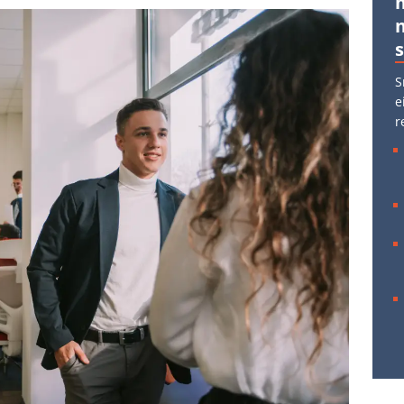
S
e
r