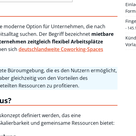
Einl
Form
Fing
ne moderne Option für Unternehmen, die nach
- 145.
tsalltag suchen. Der Begriff bezeichnet
mietbare
Künd
rnehmen zeitgleich flexibel Arbeitsplätze
Vorl
ben sich
deutschlandweite Coworking-Spaces
tete Büroumgebung, die es den Nutzern ermöglicht,
ber gleichzeitig von den Vorteilen des
eilten Ressourcen zu profitieren.
us?
tskonzept definiert werden, das eine
kalierbarkeit und gemeinsame Ressourcen bietet: