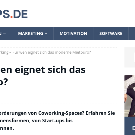
N
MARKETING
MOTIVATION
SOFTWARE
king – Für wen eignet sich das moderne Mietbüro?
en eignet sich das
o?
forderungen von Coworking-Spaces? Erfahren Sie
mensformen, von Start-ups bis
D
önnen.