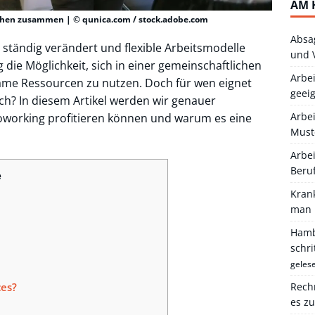
AM 
hen zusammen | © qunica.com / stock.adobe.com
Absa
lt ständig verändert und flexible Arbeitsmodelle
und 
 die Möglichkeit, sich in einer gemeinschaftlichen
Arbei
e Ressourcen zu nutzen. Doch für wen eignet
geei
ch? In diesem Artikel werden wir genauer
Arbe
oworking profitieren können und warum es eine
Must
Arbei
Beru
e
Kran
man 
Hambu
schr
geles
ces?
Rechn
es z