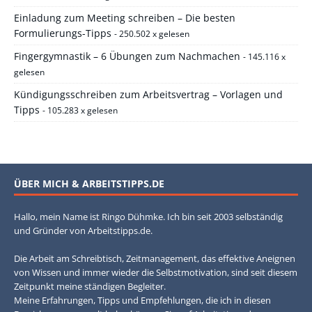
Einladung zum Meeting schreiben – Die besten
Formulierungs-Tipps
- 250.502 x gelesen
Fingergymnastik – 6 Übungen zum Nachmachen
- 145.116 x
gelesen
Kündigungsschreiben zum Arbeitsvertrag – Vorlagen und
Tipps
- 105.283 x gelesen
ÜBER MICH & ARBEITSTIPPS.DE
Hallo, mein Name ist Ringo Dühmke. Ich bin seit 2003 selbständig
und Gründer von Arbeitstipps.de.
Die Arbeit am Schreibtisch, Zeitmanagement, das effektive Aneignen
von Wissen und immer wieder die Selbstmotivation, sind seit diesem
Zeitpunkt meine ständigen Begleiter.
Meine Erfahrungen, Tipps und Empfehlungen, die ich in diesen