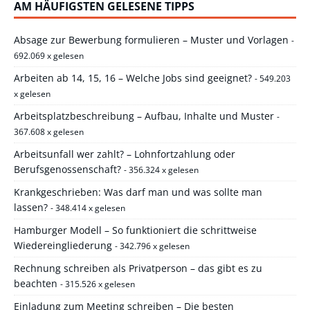
AM HÄUFIGSTEN GELESENE TIPPS
Absage zur Bewerbung formulieren – Muster und Vorlagen
-
692.069 x gelesen
Arbeiten ab 14, 15, 16 – Welche Jobs sind geeignet?
- 549.203
x gelesen
Arbeitsplatzbeschreibung – Aufbau, Inhalte und Muster
-
367.608 x gelesen
Arbeitsunfall wer zahlt? – Lohnfortzahlung oder
Berufsgenossenschaft?
- 356.324 x gelesen
Krankgeschrieben: Was darf man und was sollte man
lassen?
- 348.414 x gelesen
Hamburger Modell – So funktioniert die schrittweise
Wiedereingliederung
- 342.796 x gelesen
Rechnung schreiben als Privatperson – das gibt es zu
beachten
- 315.526 x gelesen
Einladung zum Meeting schreiben – Die besten