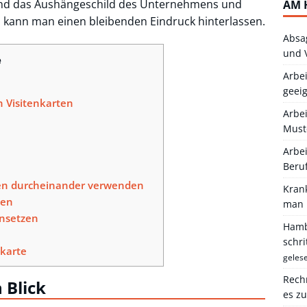
sind das Aushängeschild des Unternehmens und
AM 
n kann man einen bleibenden Eindruck hinterlassen.
Absa
und 
e
Arbei
geei
n Visitenkarten
Arbe
Must
Arbei
Beru
arten durcheinander verwenden
Kran
len
man 
insetzen
Hambu
schr
nkarte
geles
Rechn
 Blick
es z