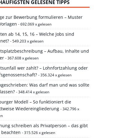
HÄUFIGSTEN GELESENE TIPPS
ge zur Bewerbung formulieren – Muster
Vorlagen
- 692.069 x gelesen
ten ab 14, 15, 16 – Welche Jobs sind
gnet?
- 549.203 x gelesen
itsplatzbeschreibung – Aufbau, Inhalte und
er
- 367.608 x gelesen
tsunfall wer zahlt? – Lohnfortzahlung oder
fsgenossenschaft?
- 356.324 x gelesen
kgeschrieben: Was darf man und was sollte
lassen?
- 348.414 x gelesen
rger Modell – So funktioniert die
ittweise Wiedereingliederung
- 342.796 x
en
ung schreiben als Privatperson – das gibt
u beachten
- 315.526 x gelesen