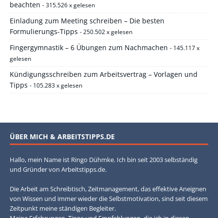
beachten
- 315.526 x gelesen
Einladung zum Meeting schreiben – Die besten
Formulierungs-Tipps
- 250.502 x gelesen
Fingergymnastik – 6 Übungen zum Nachmachen
- 145.117 x
gelesen
Kündigungsschreiben zum Arbeitsvertrag – Vorlagen und
Tipps
- 105.283 x gelesen
ÜBER MICH & ARBEITSTIPPS.DE
Hallo, mein Name ist Ringo Dühmke. Ich bin seit 2003 selbständig
und Gründer von Arbeitstipps.de.
Die Arbeit am Schreibtisch, Zeitmanagement, das effektive Aneignen
von Wissen und immer wieder die Selbstmotivation, sind seit diesem
Zeitpunkt meine ständigen Begleiter.