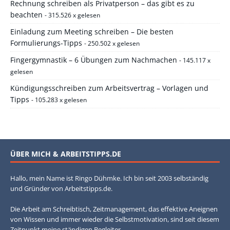
Rechnung schreiben als Privatperson – das gibt es zu
beachten
- 315.526 x gelesen
Einladung zum Meeting schreiben – Die besten
Formulierungs-Tipps
- 250.502 x gelesen
Fingergymnastik – 6 Übungen zum Nachmachen
- 145.117 x
gelesen
Kündigungsschreiben zum Arbeitsvertrag – Vorlagen und
Tipps
- 105.283 x gelesen
ÜBER MICH & ARBEITSTIPPS.DE
Hallo, mein Name ist Ringo Dühmke. Ich bin seit 2003 selbständig
und Gründer von Arbeitstipps.de.
Die Arbeit am Schreibtisch, Zeitmanagement, das effektive Aneignen
von Wissen und immer wieder die Selbstmotivation, sind seit diesem
Zeitpunkt meine ständigen Begleiter.