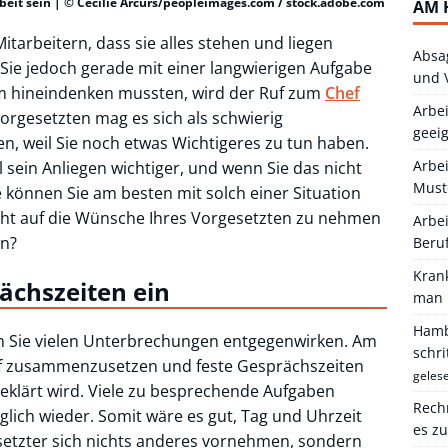
beit sein | © Cecilie Arcurs/peopleimages.com / stock.adobe.com
AM 
itarbeitern, dass sie alles stehen und liegen
Absa
 Sie jedoch gerade mit einer langwierigen Aufgabe
und 
sam hineindenken mussten, wird der Ruf zum
Chef
Arbei
orgesetzten mag es sich als schwierig
geei
en, weil Sie noch etwas Wichtigeres zu tun haben.
Arbe
l sein Anliegen wichtiger, und wenn Sie das nicht
Must
e können Sie am besten mit solch einer Situation
cht auf die Wünsche Ihres Vorgesetzten zu nehmen
Arbei
en?
Beru
Kran
rächszeiten ein
man 
Hambu
n Sie vielen Unterbrechungen entgegenwirken. Am
schr
hef zusammenzusetzen und feste Gesprächszeiten
geles
geklärt wird. Viele zu besprechende Aufgaben
Rechn
glich wieder. Somit wäre es gut, Tag und Uhrzeit
es z
esetzter sich nichts anderes vornehmen, sondern