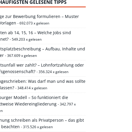
HÄUFIGSTEN GELESENE TIPPS
ge zur Bewerbung formulieren – Muster
Vorlagen
- 692.073 x gelesen
ten ab 14, 15, 16 – Welche Jobs sind
gnet?
- 549.203 x gelesen
itsplatzbeschreibung – Aufbau, Inhalte und
er
- 367.609 x gelesen
tsunfall wer zahlt? – Lohnfortzahlung oder
fsgenossenschaft?
- 356.324 x gelesen
kgeschrieben: Was darf man und was sollte
lassen?
- 348.414 x gelesen
rger Modell – So funktioniert die
ittweise Wiedereingliederung
- 342.797 x
en
ung schreiben als Privatperson – das gibt
u beachten
- 315.526 x gelesen