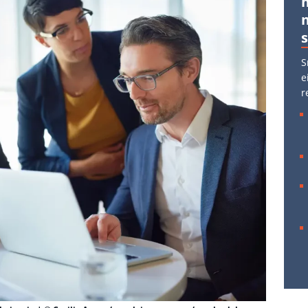
S
e
r