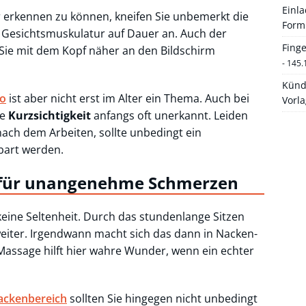
Einl
 erkennen zu können, kneifen Sie unbemerkt die
Form
esichtsmuskulatur auf Dauer an. Auch der
Fing
l Sie mit dem Kopf näher an den Bildschirm
- 145.
Künd
ro
ist aber nicht erst im Alter ein Thema. Auch bei
Vorl
ne
Kurzsichtigkeit
anfangs oft unerkannt. Leiden
ach dem Arbeiten, sollte unbedingt ein
bart werden.
 für unangenehme Schmerzen
ine Seltenheit. Durch das stundenlange Sitzen
eiter. Irgendwann macht sich das dann in Nacken-
assage hilft hier wahre Wunder, wenn ein echter
ackenbereich
sollten Sie hingegen nicht unbedingt