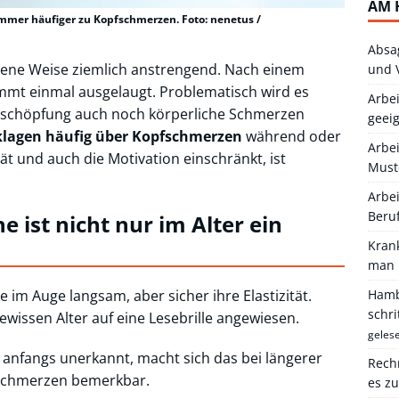
AM 
mmer häufiger zu Kopfschmerzen. Foto: nenetus /
Absa
eigene Weise ziemlich anstrengend. Nach einem
und 
immt einmal ausgelaugt. Problematisch wird es
Arbei
Erschöpfung auch noch körperliche Schmerzen
geei
klagen häufig über Kopfschmerzen
während oder
Arbe
tät und auch die Motivation einschränkt, ist
Must
Arbei
Beru
ist nicht nur im Alter ein
Kran
man 
e im Auge langsam, aber sicher ihre Elastizität.
Hambu
schr
wissen Alter auf eine Lesebrille angewiesen.
geles
 anfangs unerkannt, macht sich das bei längerer
Rechn
fschmerzen bemerkbar.
es z