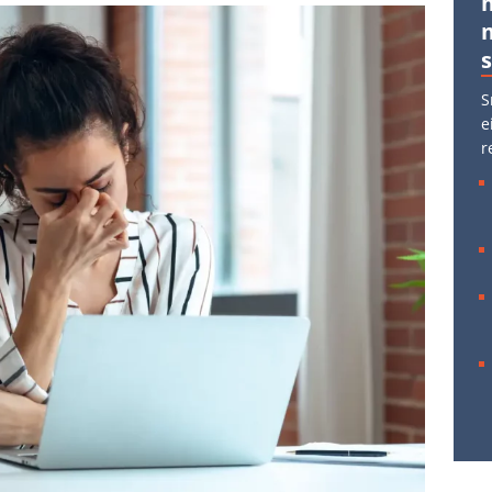
S
e
r