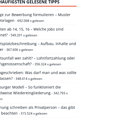
HÄUFIGSTEN GELESENE TIPPS
ge zur Bewerbung formulieren – Muster
Vorlagen
- 692.068 x gelesen
ten ab 14, 15, 16 – Welche Jobs sind
gnet?
- 549.201 x gelesen
itsplatzbeschreibung – Aufbau, Inhalte und
er
- 367.606 x gelesen
tsunfall wer zahlt? – Lohnfortzahlung oder
fsgenossenschaft?
- 356.324 x gelesen
kgeschrieben: Was darf man und was sollte
lassen?
- 348.414 x gelesen
rger Modell – So funktioniert die
ittweise Wiedereingliederung
- 342.793 x
en
ung schreiben als Privatperson – das gibt
u beachten
- 315.524 x gelesen