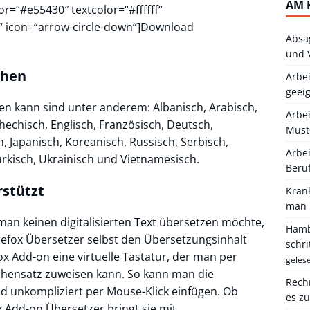
AM 
r=“#e55430″ textcolor=“#ffffff“
nk“ icon=“arrow-circle-down“]Download
Absa
und 
chen
Arbei
geei
zen kann sind unter anderem: Albanisch, Arabisch,
Arbe
chechisch, Englisch, Französisch, Deutsch,
Must
ch, Japanisch, Koreanisch, Russisch, Serbisch,
Arbei
ürkisch, Ukrainisch und Vietnamesisch.
Beru
rstützt
Kran
man 
man keinen digitalisierten Text übersetzen möchte,
Hambu
refox Übersetzer selbst den Übersetzungsinhalt
schr
ox Add-on eine virtuelle Tastatur, der man per
geles
hensatz zuweisen kann. So kann man die
Rechn
nd unkompliziert per Mouse-Klick einfügen. Ob
es z
ox Add-on Übersetzer bringt sie mit.