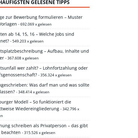
HÄUFIGSTEN GELESENE TIPPS
ge zur Bewerbung formulieren – Muster
Vorlagen
- 692.069 x gelesen
ten ab 14, 15, 16 – Welche Jobs sind
gnet?
- 549.203 x gelesen
itsplatzbeschreibung – Aufbau, Inhalte und
er
- 367.608 x gelesen
tsunfall wer zahlt? – Lohnfortzahlung oder
fsgenossenschaft?
- 356.324 x gelesen
kgeschrieben: Was darf man und was sollte
lassen?
- 348.414 x gelesen
rger Modell – So funktioniert die
ittweise Wiedereingliederung
- 342.796 x
en
ung schreiben als Privatperson – das gibt
u beachten
- 315.526 x gelesen