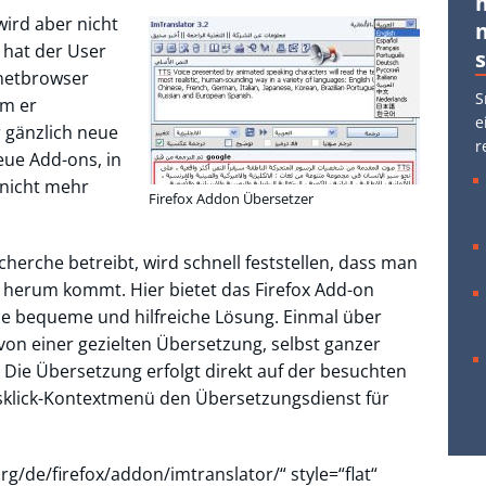
wird aber nicht
 hat der User
rnetbrowser
S
em er
e
 gänzlich neue
r
eue Add-ons, in
 nicht mehr
Firefox Addon Übersetzer
herche betreibt, wird schnell feststellen, dass man
 herum kommt. Hier bietet das Firefox Add-on
ine bequeme und hilfreiche Lösung. Einmal über
n von einer gezielten Übersetzung, selbst ganzer
. Die Übersetzung erfolgt direkt auf der besuchten
sklick-Kontextmenü den Übersetzungsdienst für
rg/de/firefox/addon/imtranslator/“ style=“flat“