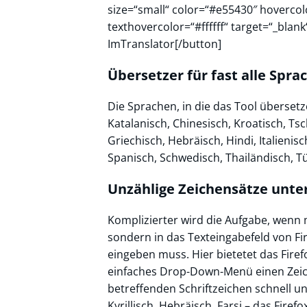
size=“small“ color=“#e55430″ hovercolo
texthovercolor=“#ffffff“ target=“_bla
ImTranslator[/button]
Übersetzer für fast alle Spra
Die Sprachen, in die das Tool überset
Katalanisch, Chinesisch, Kroatisch, Ts
Griechisch, Hebräisch, Hindi, Italienis
Spanisch, Schwedisch, Thailändisch, T
Unzählige Zeichensätze unte
Komplizierter wird die Aufgabe, wenn 
sondern in das Texteingabefeld von Fi
eingeben muss. Hier bietetet das Firef
einfaches Drop-Down-Menü einen Zeic
betreffenden Schriftzeichen schnell u
Kyrillisch, Hebräisch, Farsi – das Firef