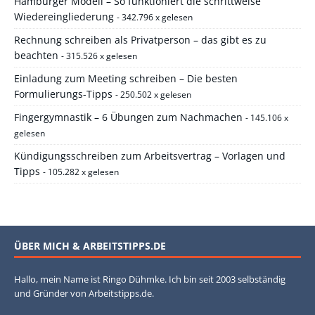
Hamburger Modell – So funktioniert die schrittweise
Wiedereingliederung
- 342.796 x gelesen
Rechnung schreiben als Privatperson – das gibt es zu
beachten
- 315.526 x gelesen
Einladung zum Meeting schreiben – Die besten
Formulierungs-Tipps
- 250.502 x gelesen
Fingergymnastik – 6 Übungen zum Nachmachen
- 145.106 x
gelesen
Kündigungsschreiben zum Arbeitsvertrag – Vorlagen und
Tipps
- 105.282 x gelesen
ÜBER MICH & ARBEITSTIPPS.DE
Hallo, mein Name ist Ringo Dühmke. Ich bin seit 2003 selbständig
und Gründer von Arbeitstipps.de.