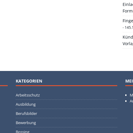
Einl
Form
Fing
- 145.
Künd
Vorl
KATEGORIEN
MEI
Arbeitsschutz
M
A
Ausbildung
Berufsbilder
Bewerbung
Bossing