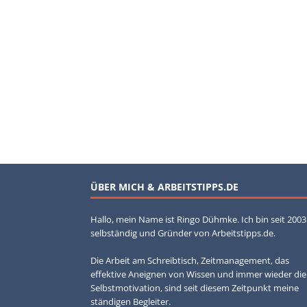
ÜBER MICH & ARBEITSTIPPS.DE
Hallo, mein Name ist Ringo Dühmke. Ich bin seit 2003
selbständig und Gründer von Arbeitstipps.de.
Die Arbeit am Schreibtisch, Zeitmanagement, das
effektive Aneignen von Wissen und immer wieder die
Selbstmotivation, sind seit diesem Zeitpunkt meine
ständigen Begleiter.