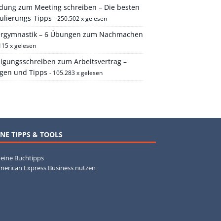
adung zum Meeting schreiben – Die besten
ulierungs-Tipps
- 250.502 x gelesen
ergymnastik – 6 Übungen zum Nachmachen
115 x gelesen
igungsschreiben zum Arbeitsvertrag –
agen und Tipps
- 105.283 x gelesen
NE TIPPS & TOOLS
eine Buchtipps
merican Express Business nutzen