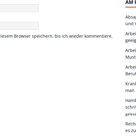
AM 
Absa
und 
Arbei
iesem Browser speichern, bis ich wieder kommentiere.
geei
Arbe
Must
Arbei
Beru
Kran
man 
Hambu
schr
geles
Rechn
es z