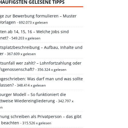
HÄUFIGSTEN GELESENE TIPPS
ge zur Bewerbung formulieren – Muster
Vorlagen
- 692.073 x gelesen
ten ab 14, 15, 16 – Welche Jobs sind
gnet?
- 549.203 x gelesen
itsplatzbeschreibung – Aufbau, Inhalte und
er
- 367.609 x gelesen
tsunfall wer zahlt? – Lohnfortzahlung oder
fsgenossenschaft?
- 356.324 x gelesen
kgeschrieben: Was darf man und was sollte
lassen?
- 348.414 x gelesen
rger Modell – So funktioniert die
ittweise Wiedereingliederung
- 342.797 x
en
ung schreiben als Privatperson – das gibt
u beachten
- 315.526 x gelesen