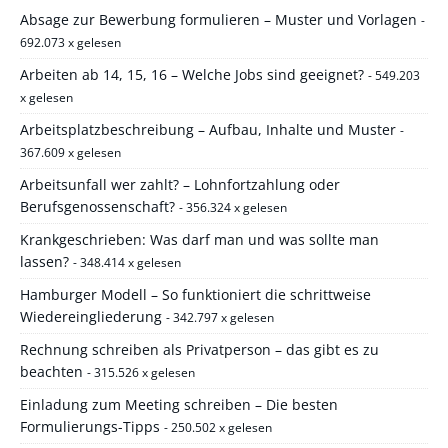
Absage zur Bewerbung formulieren – Muster und Vorlagen
-
692.073 x gelesen
Arbeiten ab 14, 15, 16 – Welche Jobs sind geeignet?
- 549.203
x gelesen
Arbeitsplatzbeschreibung – Aufbau, Inhalte und Muster
-
367.609 x gelesen
Arbeitsunfall wer zahlt? – Lohnfortzahlung oder
Berufsgenossenschaft?
- 356.324 x gelesen
Krankgeschrieben: Was darf man und was sollte man
lassen?
- 348.414 x gelesen
Hamburger Modell – So funktioniert die schrittweise
Wiedereingliederung
- 342.797 x gelesen
Rechnung schreiben als Privatperson – das gibt es zu
beachten
- 315.526 x gelesen
Einladung zum Meeting schreiben – Die besten
Formulierungs-Tipps
- 250.502 x gelesen