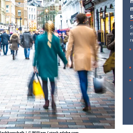
S
e
r
 Nachbarschaft | © William / stock.adobe.com