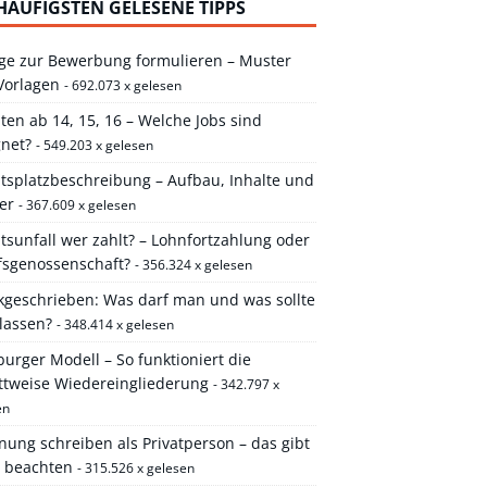
HÄUFIGSTEN GELESENE TIPPS
ge zur Bewerbung formulieren – Muster
Vorlagen
- 692.073 x gelesen
ten ab 14, 15, 16 – Welche Jobs sind
gnet?
- 549.203 x gelesen
itsplatzbeschreibung – Aufbau, Inhalte und
er
- 367.609 x gelesen
tsunfall wer zahlt? – Lohnfortzahlung oder
fsgenossenschaft?
- 356.324 x gelesen
kgeschrieben: Was darf man und was sollte
lassen?
- 348.414 x gelesen
rger Modell – So funktioniert die
ittweise Wiedereingliederung
- 342.797 x
en
ung schreiben als Privatperson – das gibt
u beachten
- 315.526 x gelesen