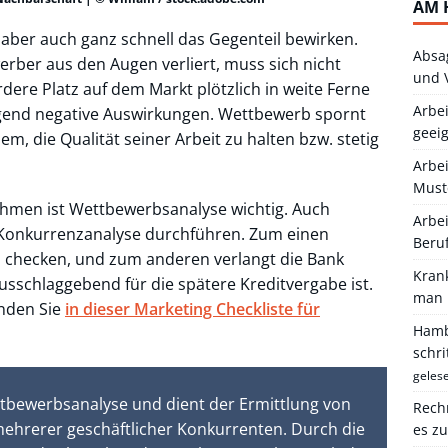
AM 
aber auch ganz schnell das Gegenteil bewirken.
Absa
rber aus den Augen verliert, muss sich nicht
und 
ere Platz auf dem Markt plötzlich in weite Ferne
Arbei
ngend negative Auswirkungen. Wettbewerb spornt
geei
lem, die Qualität seiner Arbeit zu halten bzw. stetig
Arbe
Must
ehmen ist Wettbewerbsanalyse wichtig. Auch
Arbei
Konkurrenzanalyse durchführen. Zum einen
Beru
zu checken, und zum anderen verlangt die Bank
Kran
ausschlaggebend für die spätere Kreditvergabe ist.
man 
inden Sie
in dieser Marketing Checkliste für
Hambu
schr
geles
ttbewerbsanalyse und dient der Ermittlung von
Rechn
ehrerer geschäftlicher Konkurrenten. Durch die
es z