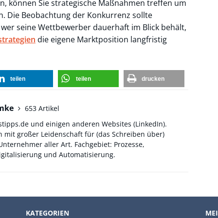
en, können Sie strategische Maßnahmen treffen um
n. Die Beobachtung der Konkurrenz sollte
ur wer seine Wettbewerber dauerhaft im Blick behält,
trategien
die eigene Marktposition langfristig
teilen
teilen
drucken
hmke
653 Artikel
stipps.de und einigen anderen Websites (
LinkedIn
).
 mit großer Leidenschaft für (das Schreiben über)
ternehmer aller Art. Fachgebiet: Prozesse,
gitalisierung und Automatisierung.
KATEGORIEN
MEI