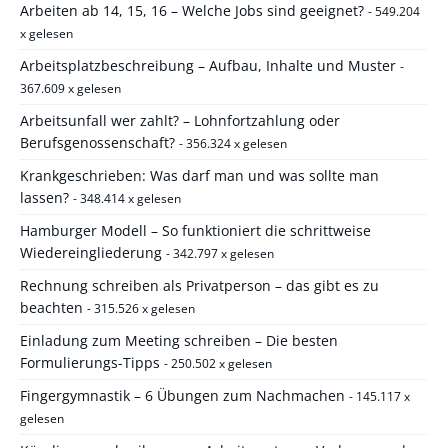
Arbeiten ab 14, 15, 16 – Welche Jobs sind geeignet?
- 549.204
x gelesen
Arbeitsplatzbeschreibung – Aufbau, Inhalte und Muster
-
367.609 x gelesen
Arbeitsunfall wer zahlt? – Lohnfortzahlung oder
Berufsgenossenschaft?
- 356.324 x gelesen
Krankgeschrieben: Was darf man und was sollte man
lassen?
- 348.414 x gelesen
Hamburger Modell – So funktioniert die schrittweise
Wiedereingliederung
- 342.797 x gelesen
Rechnung schreiben als Privatperson – das gibt es zu
beachten
- 315.526 x gelesen
Einladung zum Meeting schreiben – Die besten
Formulierungs-Tipps
- 250.502 x gelesen
Fingergymnastik – 6 Übungen zum Nachmachen
- 145.117 x
gelesen