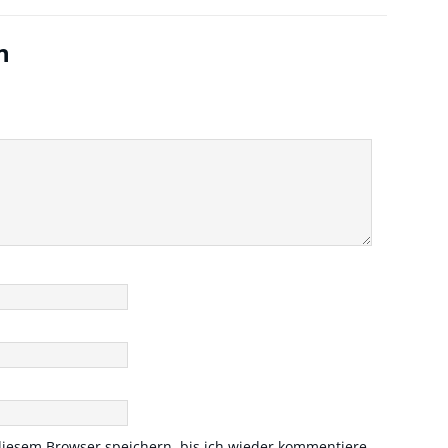
n
iesem Browser speichern, bis ich wieder kommentiere.