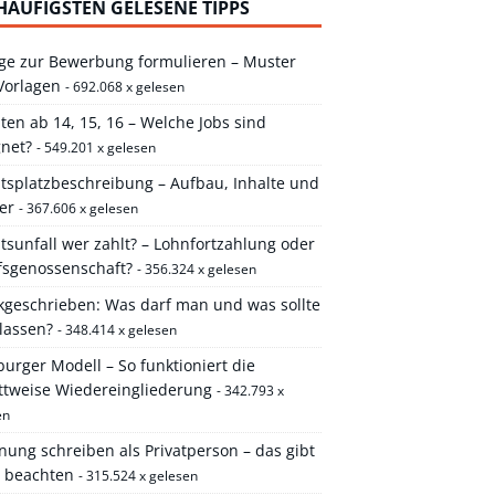
HÄUFIGSTEN GELESENE TIPPS
ge zur Bewerbung formulieren – Muster
Vorlagen
- 692.068 x gelesen
ten ab 14, 15, 16 – Welche Jobs sind
gnet?
- 549.201 x gelesen
itsplatzbeschreibung – Aufbau, Inhalte und
er
- 367.606 x gelesen
tsunfall wer zahlt? – Lohnfortzahlung oder
fsgenossenschaft?
- 356.324 x gelesen
kgeschrieben: Was darf man und was sollte
lassen?
- 348.414 x gelesen
rger Modell – So funktioniert die
ittweise Wiedereingliederung
- 342.793 x
en
ung schreiben als Privatperson – das gibt
u beachten
- 315.524 x gelesen