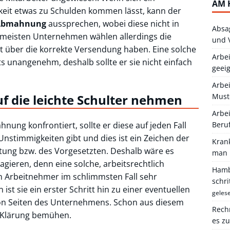
AM 
eit etwas zu Schulden kommen lässt, kann der
Abmahnung
aussprechen, wobei diese nicht in
Absa
e meisten Unternehmen wählen allerdings die
und 
ht über die korrekte Versendung haben. Eine solche
Arbei
ets unangenehm, deshalb sollte er sie nicht einfach
geei
Arbe
f die leichte Schulter nehmen
Must
Arbei
ung konfrontiert, sollte er diese auf jeden Fall
Beru
Unstimmigkeiten gibt und dies ist ein Zeichen der
Kran
ung bzw. des Vorgesetzten. Deshalb wäre es
man 
eagieren, denn eine solche, arbeitsrechtlich
Hambu
n Arbeitnehmer im schlimmsten Fall sehr
schr
t sie ein erster Schritt hin zu einer eventuellen
geles
von Seiten des Unternehmens. Schon aus diesem
Rechn
e Klärung bemühen.
es z