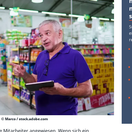
S
e
r
 © Marco / stock.adobe.com
e Mitarbeiter angewiesen. Wenn sich ein