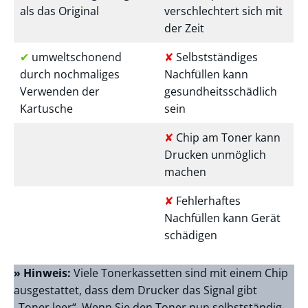
als das Original
verschlechtert sich mit
der Zeit
✔
umweltschonend
✘
Selbstständiges
durch nochmaliges
Nachfüllen kann
Verwenden der
gesundheitsschädlich
Kartusche
sein
✘
Chip am Toner kann
Drucken unmöglich
machen
✘
Fehlerhaftes
Nachfüllen kann Gerät
schädigen
» Hinweis:
Viele Tonerkassetten sind mit einem Chip
ausgestattet, dass dem Drucker das Signal gibt
„Toner leer“. Wenn Sie den Toner nun selbstständig