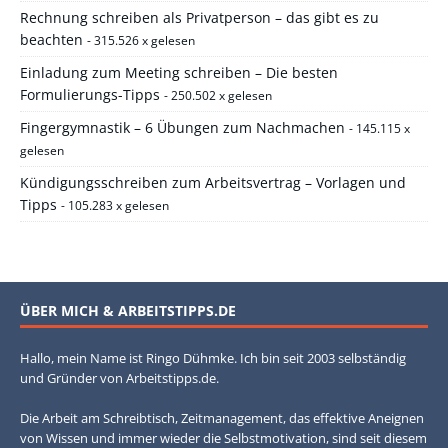
Rechnung schreiben als Privatperson – das gibt es zu
beachten
- 315.526 x gelesen
Einladung zum Meeting schreiben – Die besten
Formulierungs-Tipps
- 250.502 x gelesen
Fingergymnastik – 6 Übungen zum Nachmachen
- 145.115 x
gelesen
Kündigungsschreiben zum Arbeitsvertrag – Vorlagen und
Tipps
- 105.283 x gelesen
ÜBER MICH & ARBEITSTIPPS.DE
Hallo, mein Name ist Ringo Dühmke. Ich bin seit 2003 selbständig
und Gründer von Arbeitstipps.de.
Die Arbeit am Schreibtisch, Zeitmanagement, das effektive Aneignen
von Wissen und immer wieder die Selbstmotivation, sind seit diesem