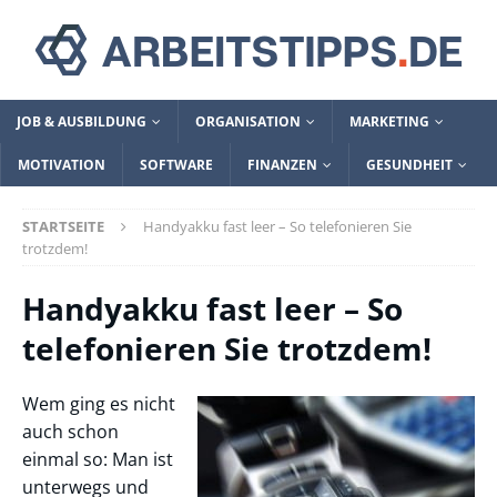
JOB & AUSBILDUNG
ORGANISATION
MARKETING
MOTIVATION
SOFTWARE
FINANZEN
GESUNDHEIT
STARTSEITE
Handyakku fast leer – So telefonieren Sie
trotzdem!
Handyakku fast leer – So
telefonieren Sie trotzdem!
Wem ging es nicht
auch schon
einmal so: Man ist
unterwegs und