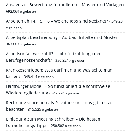
Absage zur Bewerbung formulieren – Muster und Vorlagen
-
692.069 x gelesen
Arbeiten ab 14, 15, 16 – Welche Jobs sind geeignet?
- 549.201
x gelesen
Arbeitsplatzbeschreibung – Aufbau, Inhalte und Muster
-
367.607 x gelesen
Arbeitsunfall wer zahlt? – Lohnfortzahlung oder
Berufsgenossenschaft?
- 356.324 x gelesen
Krankgeschrieben: Was darf man und was sollte man
lassen?
- 348.414 x gelesen
Hamburger Modell – So funktioniert die schrittweise
Wiedereingliederung
- 342.794 x gelesen
Rechnung schreiben als Privatperson – das gibt es zu
beachten
- 315.525 x gelesen
Einladung zum Meeting schreiben – Die besten
Formulierungs-Tipps
- 250.502 x gelesen