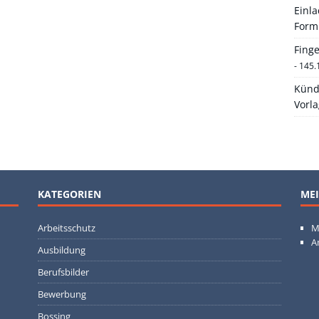
Einl
Form
Fing
- 145.
Künd
Vorl
KATEGORIEN
MEI
Arbeitsschutz
M
A
Ausbildung
Berufsbilder
Bewerbung
Bossing