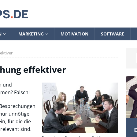
N
MARKETING
MOTIVATION
SOFTWARE
ektiver
hung effektiver
n und
men? Falsch!
n Besprechungen
nur unnötige
in, für die die
elevant sind.
D