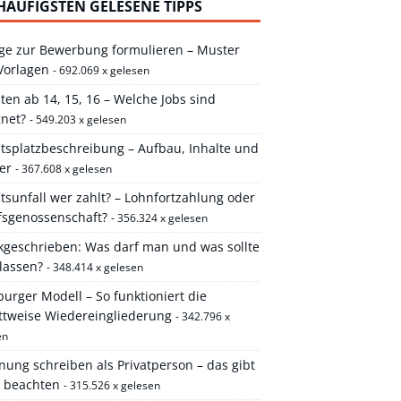
HÄUFIGSTEN GELESENE TIPPS
ge zur Bewerbung formulieren – Muster
Vorlagen
- 692.069 x gelesen
ten ab 14, 15, 16 – Welche Jobs sind
gnet?
- 549.203 x gelesen
itsplatzbeschreibung – Aufbau, Inhalte und
er
- 367.608 x gelesen
tsunfall wer zahlt? – Lohnfortzahlung oder
fsgenossenschaft?
- 356.324 x gelesen
kgeschrieben: Was darf man und was sollte
lassen?
- 348.414 x gelesen
rger Modell – So funktioniert die
ittweise Wiedereingliederung
- 342.796 x
en
ung schreiben als Privatperson – das gibt
u beachten
- 315.526 x gelesen