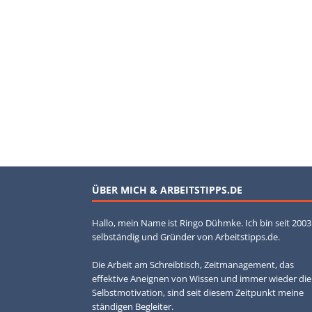
ÜBER MICH & ARBEITSTIPPS.DE
Hallo, mein Name ist Ringo Dühmke. Ich bin seit 2003
selbständig und Gründer von Arbeitstipps.de.
Die Arbeit am Schreibtisch, Zeitmanagement, das
effektive Aneignen von Wissen und immer wieder die
Selbstmotivation, sind seit diesem Zeitpunkt meine
ständigen Begleiter.