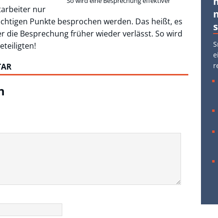
So wird eine Besprechung effektiver
arbeiter nur
ichtigen Punkte besprochen werden. Das heißt, es
 die Besprechung früher wieder verlässt. So wird
S
eteiligten!
e
r
TAR
n