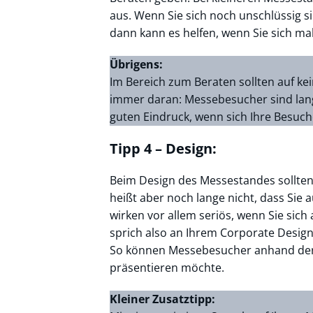
aus. Wenn Sie sich noch unschlüssig si
dann kann es helfen, wenn Sie sich ma
Übrigens:
Im Bereich zum Beraten sollten auf kei
immer daran: Messebesucher sind lange
guten Eindruck, wenn sich Ihre Besuch
Tipp 4 – Design:
Beim Design des Messestandes sollten
heißt aber noch lange nicht, dass Sie 
wirken vor allem seriös, wenn Sie sich
sprich also an Ihrem Corporate Design
So können Messebesucher anhand der 
präsentieren möchte.
Kleiner Zusatztipp: