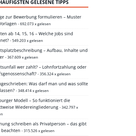
HÄUFIGSTEN GELESENE TIPPS
ge zur Bewerbung formulieren – Muster
Vorlagen
- 692.073 x gelesen
ten ab 14, 15, 16 – Welche Jobs sind
gnet?
- 549.203 x gelesen
itsplatzbeschreibung – Aufbau, Inhalte und
er
- 367.609 x gelesen
tsunfall wer zahlt? – Lohnfortzahlung oder
fsgenossenschaft?
- 356.324 x gelesen
kgeschrieben: Was darf man und was sollte
lassen?
- 348.414 x gelesen
rger Modell – So funktioniert die
ittweise Wiedereingliederung
- 342.797 x
en
ung schreiben als Privatperson – das gibt
u beachten
- 315.526 x gelesen