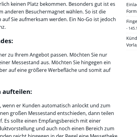
rlich keinen Platz bekommen. Besonders gut ist es
Einl
em anderen Besuchermagnet wählen. So ist die
Form
n auf Sie aufmerksam werden. Ein No-Go ist jedoch
Fing
nz.
- 145.
Künd
ndes:
Vorl
mmer zu Ihrem Angebot passen. Möchten Sie nur
kleiner Messestand aus. Möchten Sie hingegen ein
ieber auf eine größere Werbefläche und somit auf
 aufteilen:
nd, wenn er Kunden automatisch anlockt und zum
 einen großen Messestand entschieden, dann teilen
f. Es sollte einen Empfangsbereich mit einer
oduktvorstellung und auch noch einen Bereich zum
nden reicht hingegen in der Regel eine Messetheke