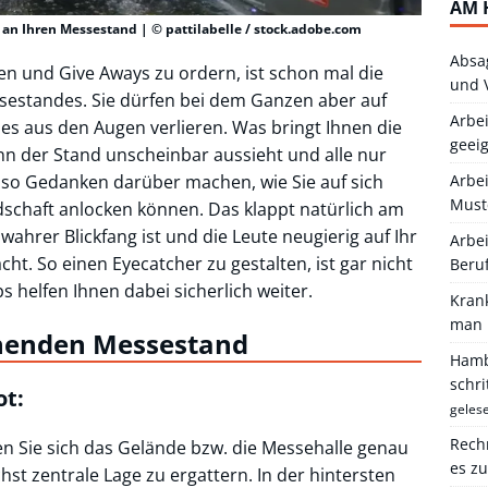
AM 
 an Ihren Messestand | © pattilabelle / stock.adobe.com
Absa
eren und Give Aways zu ordern, ist schon mal die
und 
ssestandes. Sie dürfen bei dem Ganzen aber auf
Arbei
es aus den Augen verlieren. Was bringt Ihnen die
geei
nn der Stand unscheinbar aussieht und alle nur
lso Gedanken darüber machen, wie Sie auf sich
Arbe
Must
chaft anlocken können. Das klappt natürlich am
ahrer Blickfang ist und die Leute neugierig auf Ihr
Arbei
ht. So einen Eyecatcher zu gestalten, ist gar nicht
Beru
 helfen Ihnen dabei sicherlich weiter.
Kran
man 
chenden Messestand
Hambu
schr
ot:
geles
Rechn
en Sie sich das Gelände bzw. die Messehalle genau
es z
st zentrale Lage zu ergattern. In der hintersten