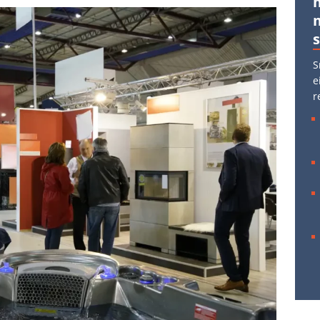
S
e
r