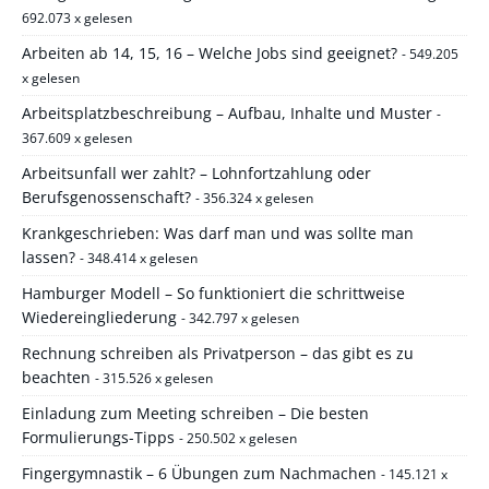
692.073 x gelesen
Arbeiten ab 14, 15, 16 – Welche Jobs sind geeignet?
- 549.205
x gelesen
Arbeitsplatzbeschreibung – Aufbau, Inhalte und Muster
-
367.609 x gelesen
Arbeitsunfall wer zahlt? – Lohnfortzahlung oder
Berufsgenossenschaft?
- 356.324 x gelesen
Krankgeschrieben: Was darf man und was sollte man
lassen?
- 348.414 x gelesen
Hamburger Modell – So funktioniert die schrittweise
Wiedereingliederung
- 342.797 x gelesen
Rechnung schreiben als Privatperson – das gibt es zu
beachten
- 315.526 x gelesen
Einladung zum Meeting schreiben – Die besten
Formulierungs-Tipps
- 250.502 x gelesen
Fingergymnastik – 6 Übungen zum Nachmachen
- 145.121 x